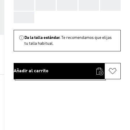
AAA
AAA
AAA
AAA
AAA
AAA
Da la talla estándar.
Te recomendamos que elijas
tu talla habitual.
Añadir al carrito