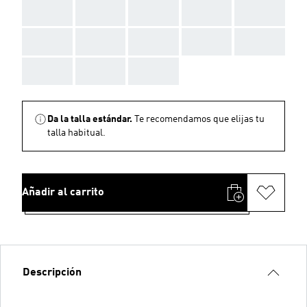
AAA
AAA
AAA
AAA
AAA
AAA
AAA
AAA
AAA
AAA
AAA
AAA
AAA
Da la talla estándar.
Te recomendamos que elijas tu
talla habitual.
Añadir al carrito
Descripción