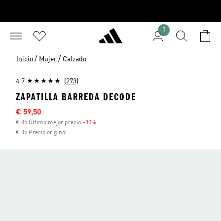
1
/
/
Inicio
Mujer
Calzado
4.7
(273)
ZAPATILLA BARREDA DECODE
Precio rebajado
€ 59,50
€ 85 Último mejor precio
-30%
Descuento
€ 85 Precio original