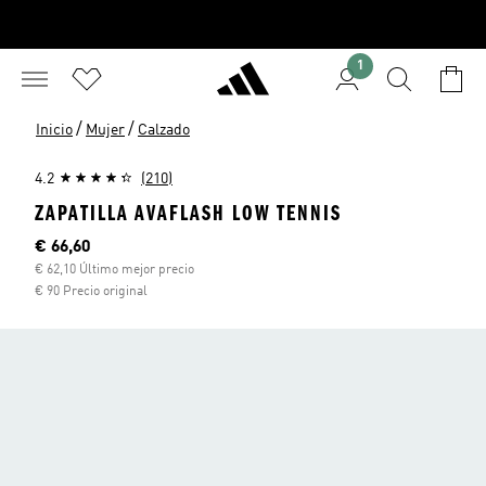
1
/
/
Inicio
Mujer
Calzado
4.2
(210)
ZAPATILLA AVAFLASH LOW TENNIS
Precio actual
€ 66,60
€ 62,10 Último mejor precio
€ 90 Precio original