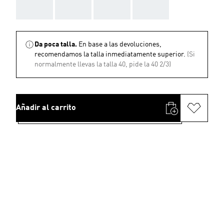
AAA
AAA
AAA
AAA
Da poca talla.
En base a las devoluciones,
recomendamos la talla inmediatamente superior.
(Si
normalmente llevas la talla 40, pide la 40 2/3)
Añadir al carrito