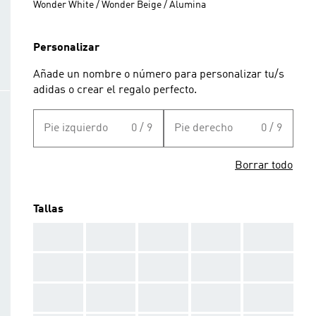
Wonder White / Wonder Beige / Alumina
Personalizar
Añade un nombre o número para personalizar tu/s
adidas o crear el regalo perfecto.
Pie izquierdo
0 / 9
Pie derecho
0 / 9
Borrar todo
Tallas
AAA
AAA
AAA
AAA
AAA
AAA
AAA
AAA
AAA
AAA
AAA
AAA
AAA
AAA
AAA