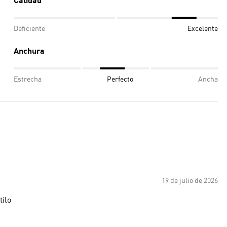
Calidad
Deficiente
Excelente
Anchura
Estrecha
Perfecto
Ancha
19 de julio de 2026
tilo