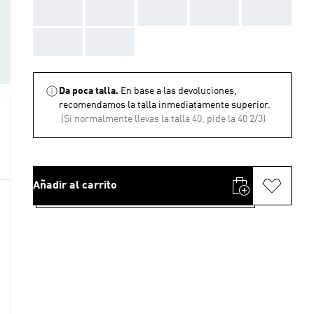
AAA
AAA
AAA
AAA
AAA
AAA
AAA
Da poca talla.
En base a las devoluciones,
recomendamos la talla inmediatamente superior.
(Si normalmente llevas la talla 40, pide la 40 2/3)
Añadir al carrito