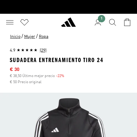
1
/
/
Inicio
Mujer
Ropa
4.9
(29)
SUDADERA ENTRENAMIENTO TIRO 24
Precio rebajado
€ 30
€ 38,50 Último mejor precio
-22%
Descuento
€ 50 Precio original