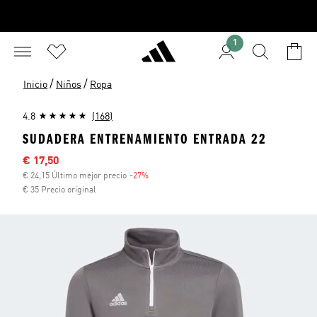
1
/
/
Inicio
Niños
Ropa
4.8
(168)
SUDADERA ENTRENAMIENTO ENTRADA 22
Precio rebajado
€ 17,50
€ 24,15 Último mejor precio
-27%
Descuento
€ 35 Precio original