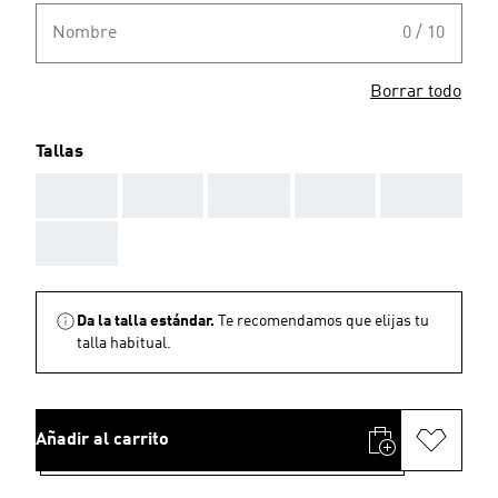
Nombre
0 / 10
Borrar todo
Tallas
AAA
AAA
AAA
AAA
AAA
AAA
Da la talla estándar.
Te recomendamos que elijas tu
talla habitual.
Añadir al carrito