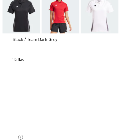
Black / Team Dark Grey
Tallas
AAA
AAA
AAA
AAA
AAA
AAA
AAA
AAA
AAA
AAA
AAA
AAA
AAA
AAA
AAA
AAA