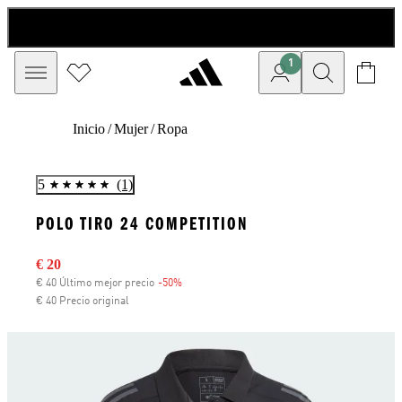
1
Inicio
/
Mujer
/
Ropa
5
(1)
POLO TIRO 24 COMPETITION
Precio rebajado
€ 20
€ 40 Último mejor precio
-50%
Descuento
€ 40 Precio original