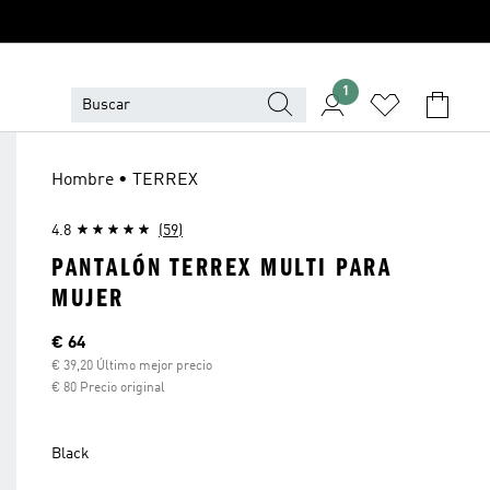
1
Hombre • TERREX
4.8
(59)
PANTALÓN TERREX MULTI PARA
MUJER
Precio actual
€ 64
€ 39,20 Último mejor precio
€ 80 Precio original
Black