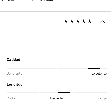
Número de artículo: HM4032
Calidad
Deficiente
Excelente
Longitud
Corta
Perfecto
Larga