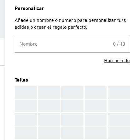
Personalizar
Añade un nombre o número para personalizar tu/s
adidas o crear el regalo perfecto.
Nombre
0 / 10
Borrar todo
Tallas
AAA
AAA
AAA
AAA
AAA
AAA
AAA
AAA
AAA
AAA
AAA
AAA
AAA
AAA
AAA
AAA
AAA
AAA
AAA
AAA