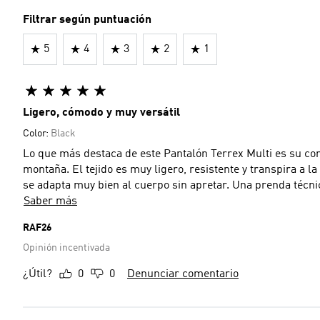
Filtrar según puntuación
5
4
3
2
1
Ligero, cómodo y muy versátil
Color:
Black
Lo que más destaca de este Pantalón Terrex Multi es su com
montaña. El tejido es muy ligero, resistente y transpira a l
se adapta muy bien al cuerpo sin apretar. Una prenda técni
Saber más
RAF26
Opinión incentivada
¿Útil?
0
0
Denunciar comentario