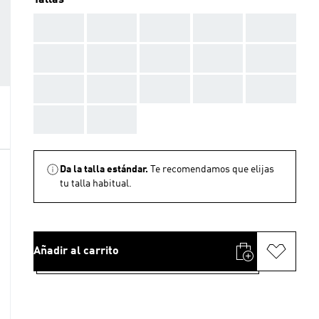
Tallas
AAA
AAA
AAA
AAA
AAA
AAA
AAA
AAA
AAA
AAA
AAA
AAA
AAA
AAA
AAA
AAA
AAA
Da la talla estándar.
Te recomendamos que elijas
tu talla habitual.
Añadir al carrito