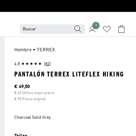
1
Hombre • TERREX
4.8
(82)
PANTALÓN TERREX LITEFLEX HIKING
Precio actual
€ 49,50
€ 45 Último mejor precio
€ 90 Precio original
Charcoal Solid Grey