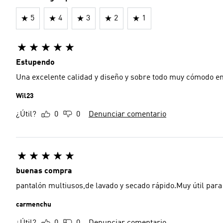
5
4
3
2
1
Estupendo
Una excelente calidad y diseño y sobre todo muy cómodo en 
Wil23
¿Útil?
0
0
Denunciar comentario
buenas compra
pantalón multiusos,de lavado y secado rápido.Muy útil para 
carmenchu
¿Útil?
0
0
Denunciar comentario