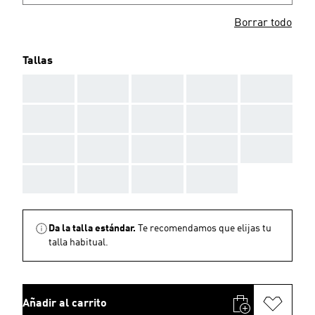
Borrar todo
Tallas
AAA
AAA
AAA
AAA
AAA
AAA
AAA
AAA
AAA
AAA
AAA
AAA
AAA
AAA
AAA
AAA
AAA
AAA
AAA
Da la talla estándar.
Te recomendamos que elijas tu
talla habitual.
Añadir al carrito