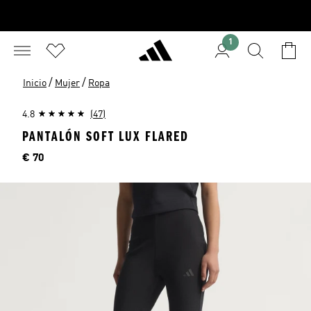
1
/
/
Inicio
Mujer
Ropa
4.8
(47)
PANTALÓN SOFT LUX FLARED
Precio
€ 70