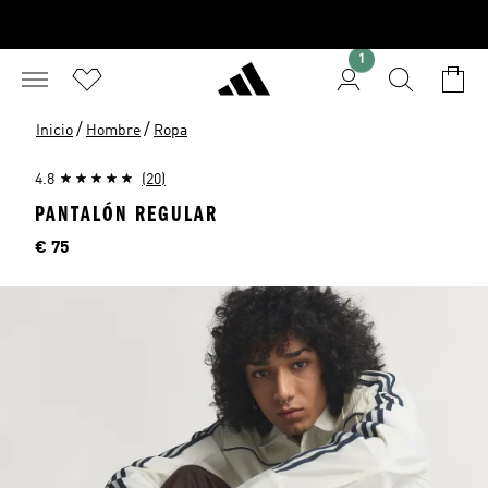
1
/
/
Inicio
Hombre
Ropa
4.8
(20)
PANTALÓN REGULAR
Precio
€ 75