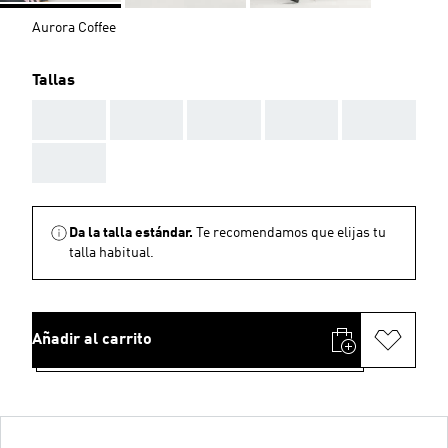
Aurora Coffee
Tallas
AAA
AAA
AAA
AAA
AAA
AAA
Da la talla estándar.
Te recomendamos que elijas tu
talla habitual.
Añadir al carrito