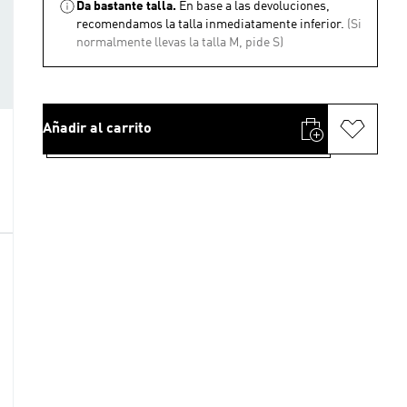
Da bastante talla.
En base a las devoluciones,
recomendamos la talla inmediatamente inferior.
(Si
normalmente llevas la talla M, pide S)
Añadir al carrito