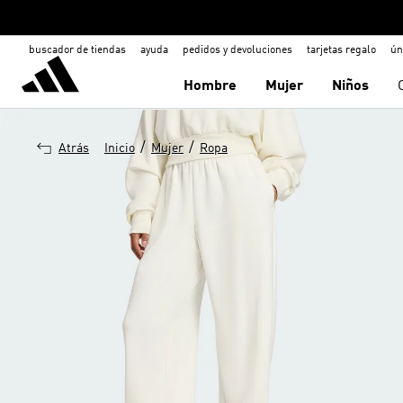
buscador de tiendas
ayuda
pedidos y devoluciones
tarjetas regalo
ún
Hombre
Mujer
Niños
/
/
Atrás
Inicio
Mujer
Ropa