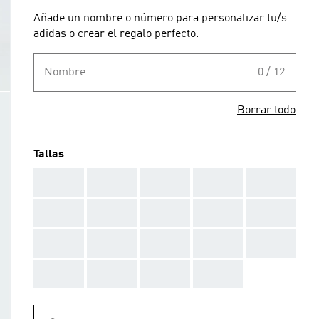
Añade un nombre o número para personalizar tu/s
adidas o crear el regalo perfecto.
Nombre
0 / 12
Borrar todo
Tallas
AAA
AAA
AAA
AAA
AAA
AAA
AAA
AAA
AAA
AAA
AAA
AAA
AAA
AAA
AAA
AAA
AAA
AAA
AAA