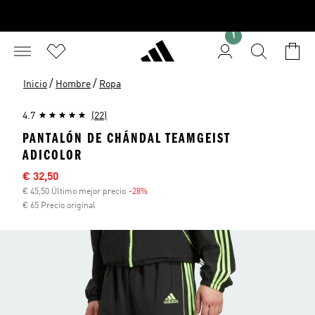
1
/
/
Inicio
Hombre
Ropa
4.7
(22)
PANTALÓN DE CHÁNDAL TEAMGEIST
ADICOLOR
Precio rebajado
€ 32,50
€ 45,50 Último mejor precio
-28%
Descuento
€ 65 Precio original