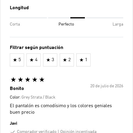
Longitud
Corta
Perfecto
Larga
Filtrar según puntuación
5
4
3
2
1
20 de julio de 2026
Bonito
Color:
Grey Strata / Black
El pantalón es comodísimo y los colores geniales
buen precio
Javi
Comprador verificado
Opinión incentivada