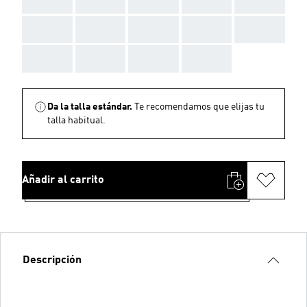
AAA
AAA
AAA
AAA
AAA
AAA
AAA
AAA
AAA
Da la talla estándar.
Te recomendamos que elijas tu
talla habitual.
Añadir al carrito
Descripción