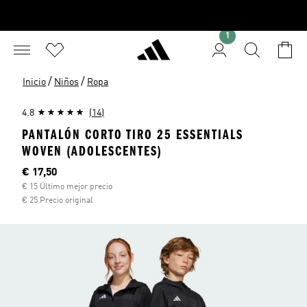
1
/
/
Inicio
Niños
Ropa
4.8
(14)
PANTALÓN CORTO TIRO 25 ESSENTIALS
WOVEN (ADOLESCENTES)
Precio actual
€ 17,50
€ 15 Último mejor precio
€ 25 Precio original