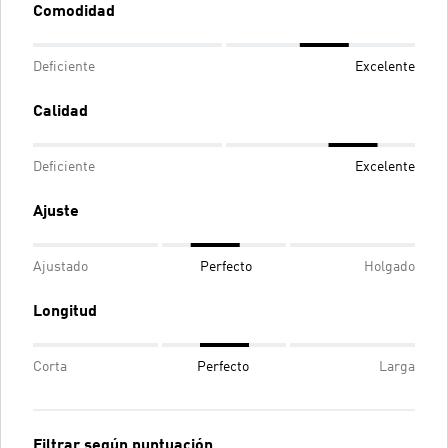
Comodidad
Deficiente
Excelente
Calidad
Deficiente
Excelente
Ajuste
Ajustado
Perfecto
Holgado
Longitud
Corta
Perfecto
Larga
Filtrar según puntuación