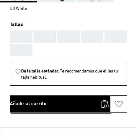
Off White
Tallas
AAA
AAA
AAA
AAA
AAA
AAA
Da la talla estándar.
Te recomendamos que elijas tu
talla habitual.
Añadir al carrito