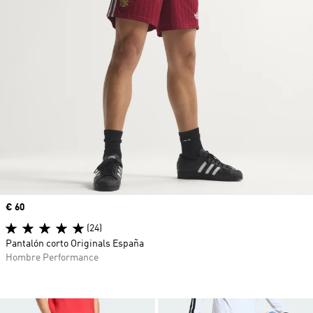
Precio
€ 60
(24)
Pantalón corto Originals España
Hombre Performance