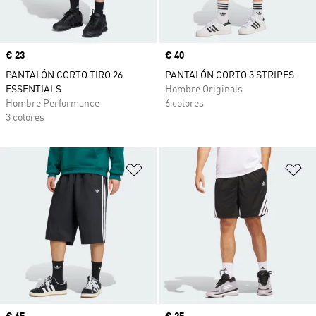
Precio
€ 23
Precio
€ 40
PANTALÓN CORTO TIRO 26
PANTALÓN CORTO 3 STRIPES
ESSENTIALS
Hombre Originals
Hombre Performance
6 colores
3 colores
Añadir a la lista de deseos
Añ