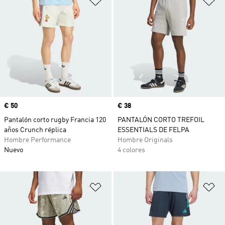
Precio
€ 50
Precio
€ 38
Pantalón corto rugby Francia 120
PANTALÓN CORTO TREFOIL
años Crunch réplica
ESSENTIALS DE FELPA
Hombre Performance
Hombre Originals
Nuevo
4 colores
Añadir a la lista de deseos
Añ