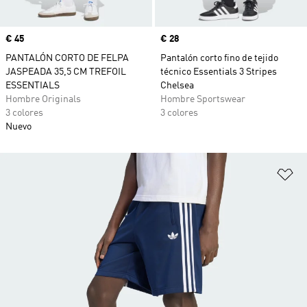
Precio
€ 45
Precio
€ 28
PANTALÓN CORTO DE FELPA
Pantalón corto fino de tejido
JASPEADA 35,5 CM TREFOIL
técnico Essentials 3 Stripes
ESSENTIALS
Chelsea
Hombre Originals
Hombre Sportswear
3 colores
3 colores
Nuevo
Añ