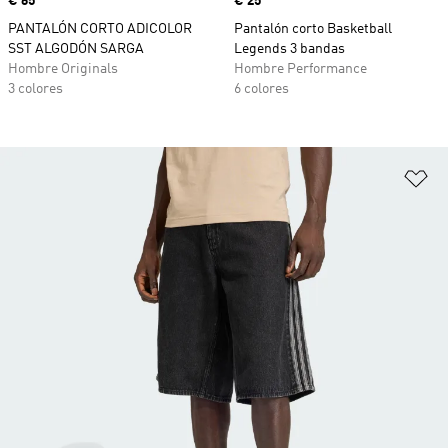
Precio
€ 65
Precio
€ 25
PANTALÓN CORTO ADICOLOR
Pantalón corto Basketball
SST ALGODÓN SARGA
Legends 3 bandas
Hombre Originals
Hombre Performance
3 colores
6 colores
Añ