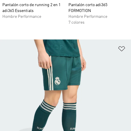
Pantalón corto de running 2 en 1
Pantalón corto adi365
adi365 Essentials
FORMOTION
Hombre Performance
Hombre Performance
7 colores
Añ