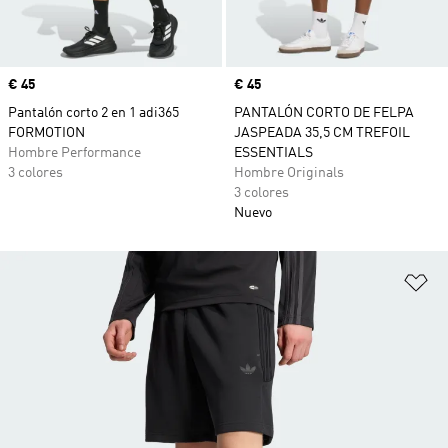
Precio
€ 45
Precio
€ 45
Pantalón corto 2 en 1 adi365
PANTALÓN CORTO DE FELPA
FORMOTION
JASPEADA 35,5 CM TREFOIL
Hombre Performance
ESSENTIALS
3 colores
Hombre Originals
3 colores
Nuevo
Añ