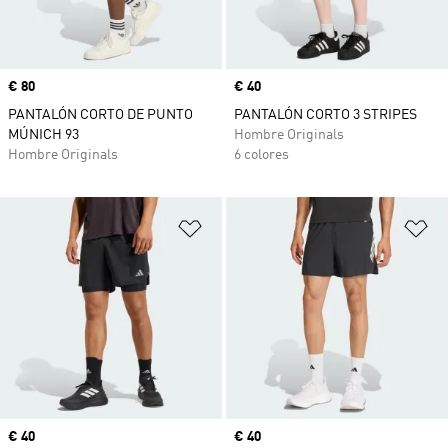
Precio
€ 80
Precio
€ 40
PANTALÓN CORTO DE PUNTO
PANTALÓN CORTO 3 STRIPES
MÚNICH 93
Hombre Originals
Hombre Originals
6 colores
Añadir a la lista de deseos
Añ
Precio
€ 40
Precio
€ 40