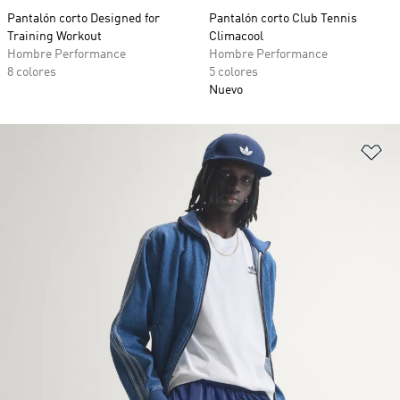
Pantalón corto Designed for
Pantalón corto Club Tennis
Training Workout
Climacool
Hombre Performance
Hombre Performance
8 colores
5 colores
Nuevo
Añ