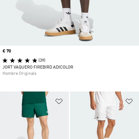
Precio
€ 70
(39)
JORT VAQUERO FIREBIRD ADICOLOR
Hombre Originals
Añadir a la lista de deseos
Añ