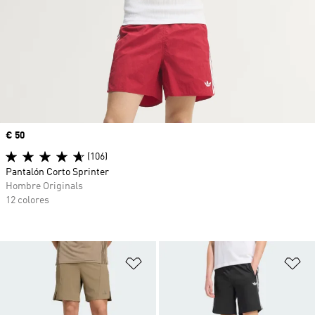
Precio
€ 50
(106)
Pantalón Corto Sprinter
Hombre Originals
12 colores
Añadir a la lista de deseos
Añ