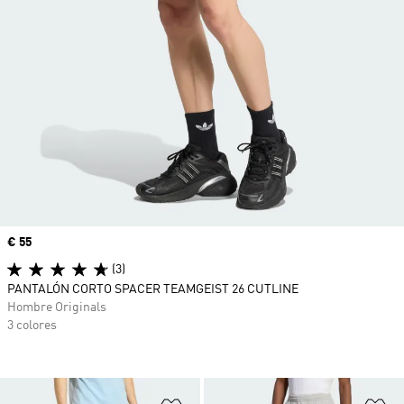
Precio
€ 55
(3)
PANTALÓN CORTO SPACER TEAMGEIST 26 CUTLINE
Hombre Originals
3 colores
Añadir a la lista de deseos
Añ