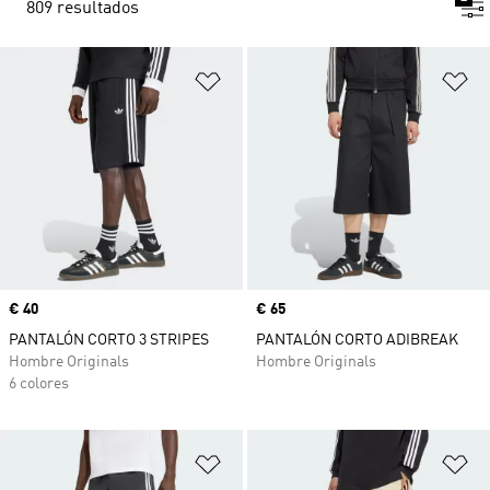
809 resultados
Añadir a la lista de deseos
Añ
Precio
€ 40
Precio
€ 65
PANTALÓN CORTO 3 STRIPES
PANTALÓN CORTO ADIBREAK
Hombre Originals
Hombre Originals
6 colores
Añadir a la lista de deseos
Añ