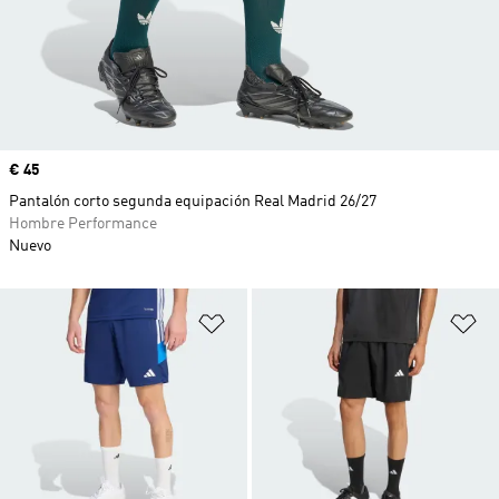
Precio
€ 45
Pantalón corto segunda equipación Real Madrid 26/27
Hombre Performance
Nuevo
Añadir a la lista de deseos
Añ