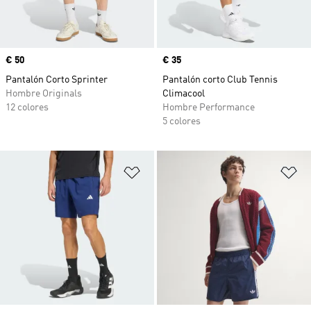
Precio
€ 50
Precio
€ 35
Pantalón Corto Sprinter
Pantalón corto Club Tennis
Hombre Originals
Climacool
12 colores
Hombre Performance
5 colores
Añadir a la lista de deseos
Añ