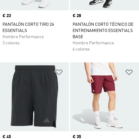
Precio
€ 23
Precio
€ 28
PANTALÓN CORTO TIRO 26
PANTALÓN CORTO TÉCNICO DE
ESSENTIALS
ENTRENAMIENTO ESSENTIALS
Hombre Performance
BASE
3 colores
Hombre Performance
6 colores
Añadir a la lista de deseos
Añ
Precio
€ 45
Precio
€ 35