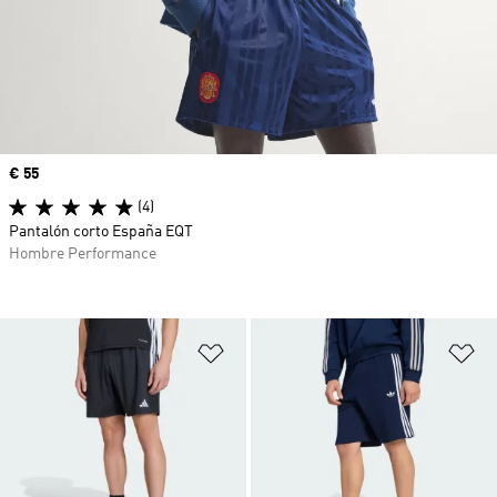
Precio
€ 55
(4)
Pantalón corto España EQT
Hombre Performance
Añadir a la lista de deseos
Añ