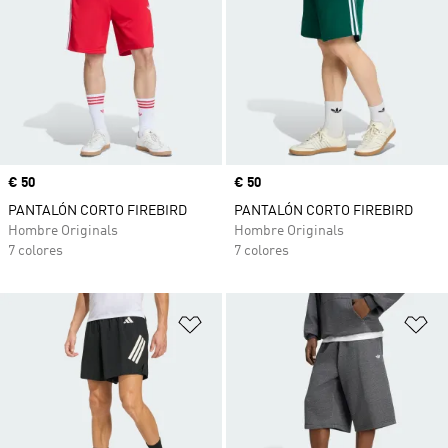
Precio
€ 50
Precio
€ 50
PANTALÓN CORTO FIREBIRD
PANTALÓN CORTO FIREBIRD
Hombre Originals
Hombre Originals
7 colores
7 colores
Añadir a la lista de deseos
Añ