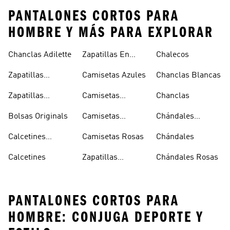
PANTALONES CORTOS PARA
HOMBRE Y MÁS PARA EXPLORAR
Chanclas Adilette
Zapatillas En
Chalecos
Oferta
Zapatillas
Camisetas Azules
Chanclas Blancas
Sambas Blancas
Zapatillas
Camisetas
Chanclas
Superstar
Negras
Bolsas Originals
Camisetas
Chándales
Blancas
Originals
Blancos
Calcetines
Camisetas Rosas
Chándales
Tobilleros
Calcetines
Zapatillas
Chándales Rosas
Blancos
Campus
PANTALONES CORTOS PARA
HOMBRE: CONJUGA DEPORTE Y