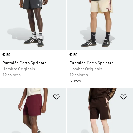
Precio
€ 50
Precio
€ 50
Pantalón Corto Sprinter
Pantalón Corto Sprinter
Hombre Originals
Hombre Originals
12 colores
12 colores
Nuevo
Añadir a la lista de deseos
Añ