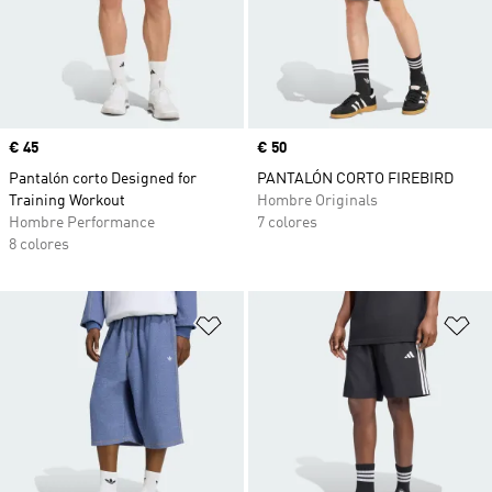
Precio
€ 45
Precio
€ 50
Pantalón corto Designed for
PANTALÓN CORTO FIREBIRD
Training Workout
Hombre Originals
Hombre Performance
7 colores
8 colores
Añadir a la lista de deseos
Añ