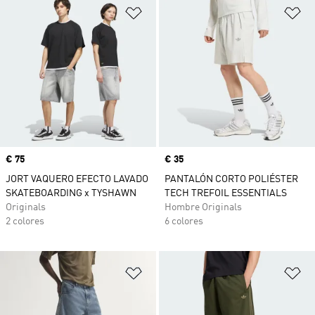
Añadir a la lista de deseos
Añ
Precio
€ 75
Precio
€ 35
JORT VAQUERO EFECTO LAVADO
PANTALÓN CORTO POLIÉSTER
SKATEBOARDING x TYSHAWN
TECH TREFOIL ESSENTIALS
Originals
Hombre Originals
2 colores
6 colores
Añadir a la lista de deseos
Añ