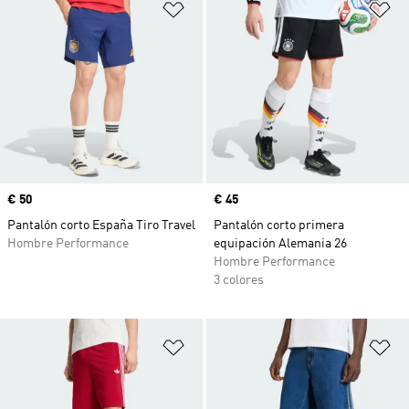
Añadir a la lista de deseos
Añ
Precio
€ 50
Precio
€ 45
Pantalón corto España Tiro Travel
Pantalón corto primera
Hombre Performance
equipación Alemania 26
Hombre Performance
3 colores
Añadir a la lista de deseos
Añ