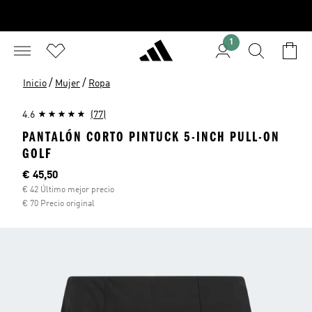
1
/
/
Inicio
Mujer
Ropa
4.6
(77)
PANTALÓN CORTO PINTUCK 5-INCH PULL-ON
GOLF
Precio actual
€ 45,50
€ 42 Último mejor precio
€ 70 Precio original