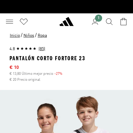
1
/
/
Inicio
Niños
Ropa
4.8
(85)
PANTALÓN CORTO FORTORE 23
Precio rebajado
€ 10
€ 13,80 Último mejor precio
-27%
Descuento
€ 20 Precio original