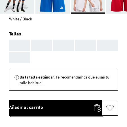
White / Black
Tallas
AAA
AAA
AAA
AAA
AAA
AAA
Da la talla estándar.
Te recomendamos que elijas tu
talla habitual.
Añadir al carrito