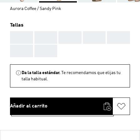
Aurora Coffee / Sandy Pink
Tallas
AAA
AAA
AAA
AAA
AAA
AAA
AAA
Da la talla estándar.
Te recomendamos que elijas tu
talla habitual.
Añadir al carrito