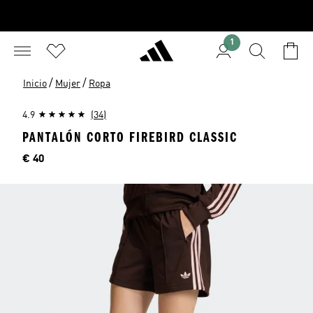
1
/
/
Inicio
Mujer
Ropa
4.9
(34)
PANTALÓN CORTO FIREBIRD CLASSIC
Precio
€ 40