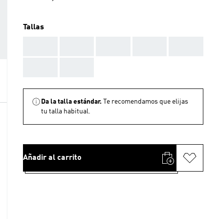
Tallas
AAA
AAA
AAA
AAA
AAA
AAA
AAA
Da la talla estándar.
Te recomendamos que elijas
tu talla habitual.
Añadir al carrito