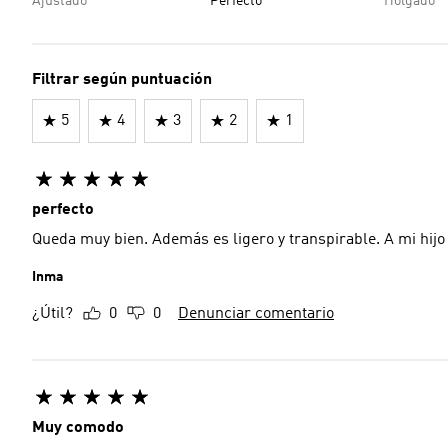
Ajustado
Perfecto
Holgado
Filtrar según puntuación
5
4
3
2
1
perfecto
Queda muy bien. Además es ligero y transpirable. A mi hijo 
Inma
¿Útil?
0
0
Denunciar comentario
Muy comodo