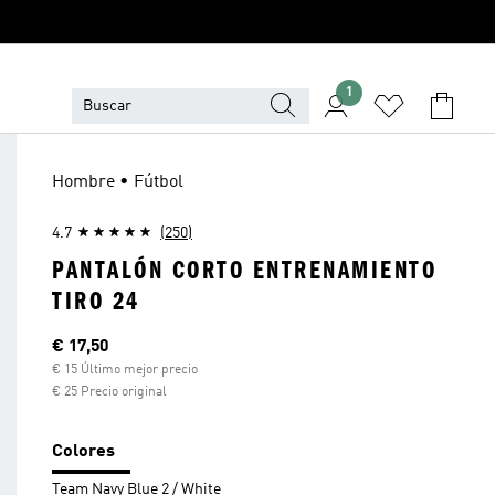
1
Hombre • Fútbol
4.7
(250)
PANTALÓN CORTO ENTRENAMIENTO
TIRO 24
Precio actual
€ 17,50
€ 15 Último mejor precio
€ 25 Precio original
Colores
Team Navy Blue 2 / White