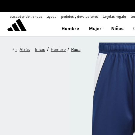
buscador de tiendas
ayuda
pedidos y devoluciones
tarjetas regalo
ún
Hombre
Mujer
Niños
/
/
Atrás
Inicio
Hombre
Ropa