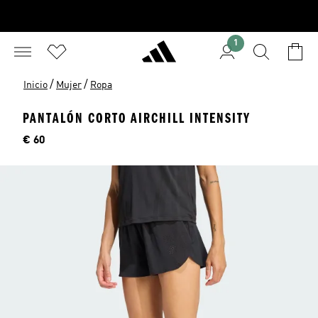
1
/
/
Inicio
Mujer
Ropa
PANTALÓN CORTO AIRCHILL INTENSITY
Precio
€ 60