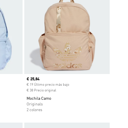
Precio actual
€ 25,84
ento
€ 19 Último precio más bajo
€ 38 Precio original
Mochila Camo
Originals
2 colores