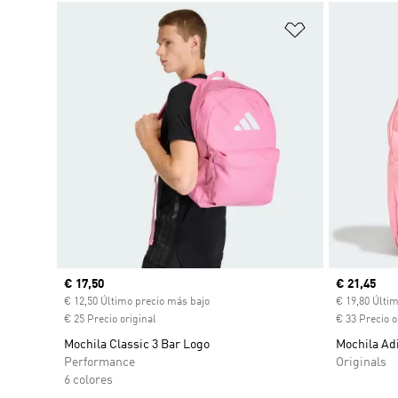
Añadir a la li
Precio actual
€ 17,50
Precio act
€ 21,45
€ 12,50 Último precio más bajo
€ 19,80 Últi
€ 25 Precio original
€ 33 Precio o
Mochila Classic 3 Bar Logo
Mochila Ad
Performance
Originals
6 colores