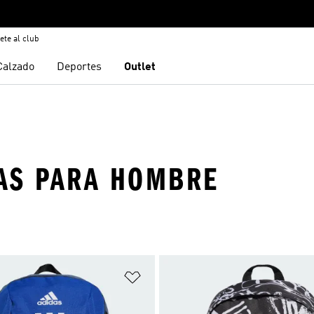
ete al club
Calzado
Deportes
Outlet
AS PARA HOMBRE
sta de deseos
Añadir a la lista de deseos