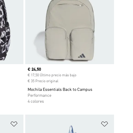
Precio actual
€ 24,50
ento
€ 17,50 Último precio más bajo
€ 35 Precio original
Mochila Essentials Back to Campus
Performance
4 colores
Añadir a la lista de deseos
Añadir a la