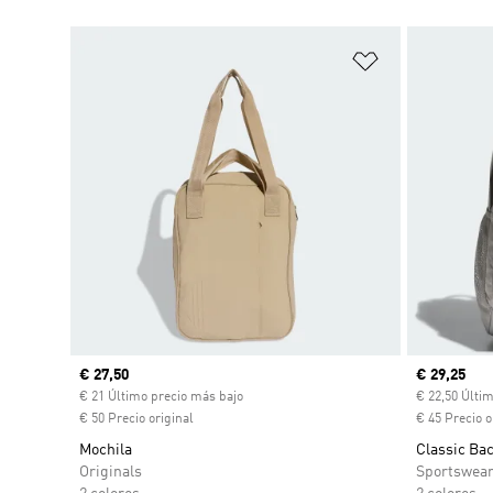
Añadir a la li
Precio actual
€ 27,50
Precio act
€ 29,25
€ 21 Último precio más bajo
€ 22,50 Últi
€ 50 Precio original
€ 45 Precio o
Mochila
Classic Ba
Originals
Sportswea