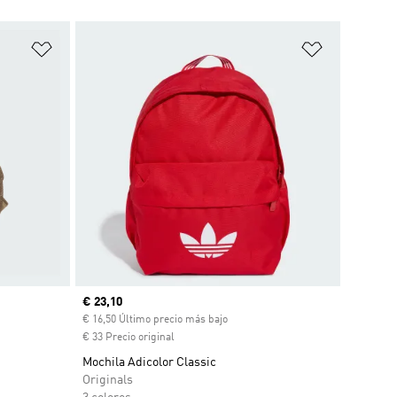
Añadir a la lista de deseos
Añadir a la
Precio actual
€ 23,10
€ 16,50 Último precio más bajo
€ 33 Precio original
Mochila Adicolor Classic
Originals