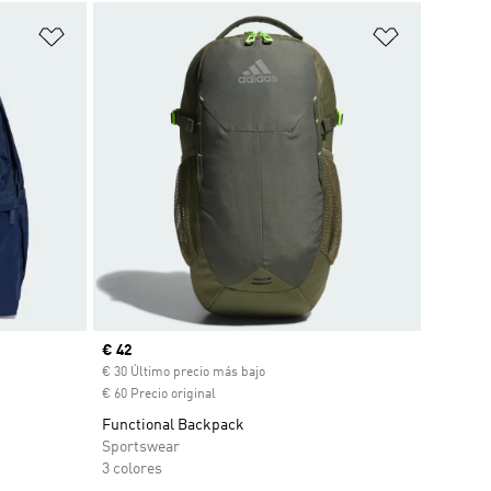
Añadir a la lista de deseos
Añadir a la
Precio actual
€ 42
€ 30 Último precio más bajo
€ 60 Precio original
Functional Backpack
Sportswear
3 colores