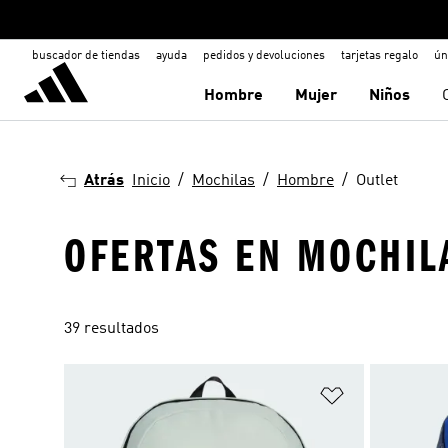
buscador de tiendas
ayuda
pedidos y devoluciones
tarjetas regalo
ún
Hombre
Mujer
Niños
Atrás
Inicio
Mochilas
Hombre
Outlet
OFERTAS EN MOCHIL
39 resultados
Añadir a la li