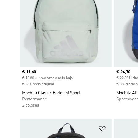
Precio actual
€ 19,60
Precio act
€ 24,70
€ 16,80 Último precio más bajo
€ 22,80 Últi
€ 28 Precio original
€ 38 Precio o
Mochila Classic Badge of Sport
Mochila A
Performance
Sportswea
2 colores
Añadir a la li