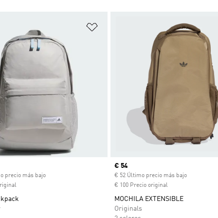
sta de deseos
Añadir a la lista de deseos
ual
Precio actual
€ 54
mo precio más bajo
€ 52 Último precio más bajo
riginal
€ 100 Precio original
ckpack
MOCHILA EXTENSIBLE
r
Originals