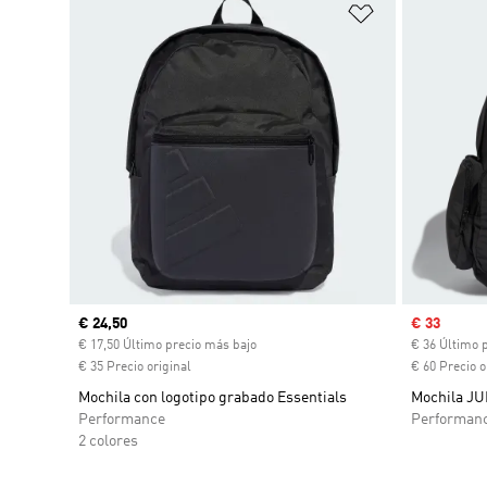
Añadir a la li
Precio actual
€ 24,50
Precio de 
€ 33
€ 17,50 Último precio más bajo
€ 36 Último 
€ 35 Precio original
€ 60 Precio o
Mochila con logotipo grabado Essentials
Mochila J
Performance
Performan
2 colores