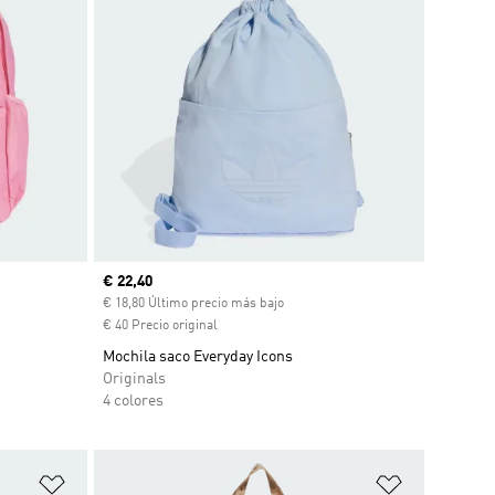
Precio actual
€ 22,40
ento
€ 18,80 Último precio más bajo
€ 40 Precio original
Mochila saco Everyday Icons
Originals
4 colores
Añadir a la lista de deseos
Añadir a la