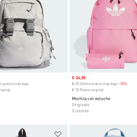
ual
Precio de venta
€ 24,50
mo precio más bajo
€ 35 Último precio más bajo
-30%
Descu
riginal
€ 35 Precio original
Mochila con estuche
Originals
3 colores
sta de deseos
Añadir a la lista de deseos