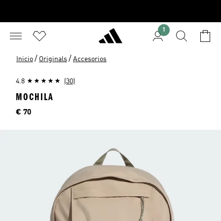
1
/
/
Inicio
Originals
Accesorios
4.8
(30)
MOCHILA
Precio
€ 70