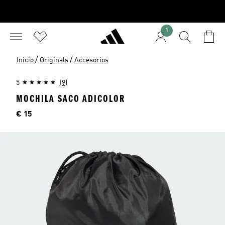
1
/
/
Inicio
Originals
Accesorios
5
(9)
MOCHILA SACO ADICOLOR
Precio
€ 15