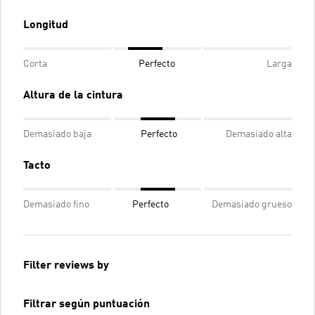
Longitud
Corta
Perfecto
Larga
Altura de la cintura
Demasiado baja
Perfecto
Demasiado alta
Tacto
Demasiado fino
Perfecto
Demasiado grueso
Filter reviews by
Filtrar según puntuación