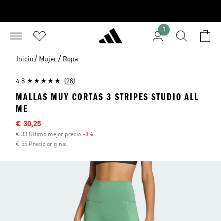
1
/
/
Inicio
Mujer
Ropa
4.8
(28)
MALLAS MUY CORTAS 3 STRIPES STUDIO ALL
ME
Precio rebajado
€ 30,25
€ 33 Último mejor precio
-8%
Descuento
€ 55 Precio original