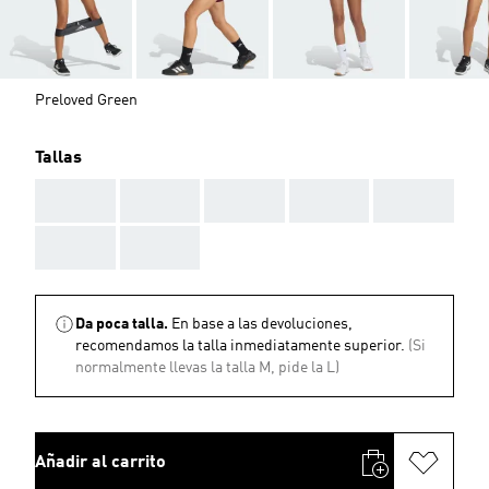
Preloved Green
Tallas
AAA
AAA
AAA
AAA
AAA
AAA
AAA
Da poca talla.
En base a las devoluciones,
recomendamos la talla inmediatamente superior.
(Si
normalmente llevas la talla M, pide la L)
Añadir al carrito