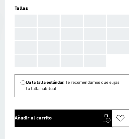
Tallas
AAA
AAA
AAA
AAA
AAA
AAA
AAA
AAA
AAA
AAA
AAA
AAA
AAA
AAA
AAA
AAA
AAA
AAA
AAA
Da la talla estándar.
Te recomendamos que elijas
tu talla habitual.
Añadir al carrito