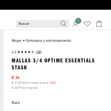
1
Mujer • Gimnasio y entrenamiento
4.3
(38)
MALLAS 3/4 OPTIME ESSENTIALS
STASH
Precio rebajado
€ 24
€ 31,60 Último mejor precio
-24%
Descuento
€ 40 Precio original
Black