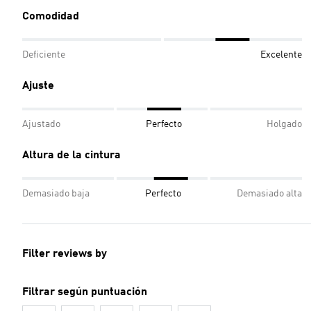
Comodidad
Deficiente
Excelente
Ajuste
Ajustado
Perfecto
Holgado
Altura de la cintura
Demasiado baja
Perfecto
Demasiado alta
Filter reviews by
Filtrar según puntuación