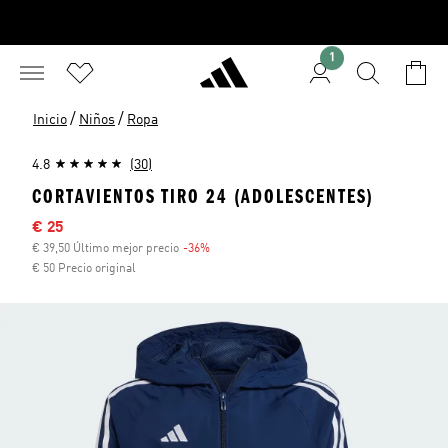
1
/
/
Inicio
Niños
Ropa
4.8
(30)
CORTAVIENTOS TIRO 24 (ADOLESCENTES)
Precio rebajado
€ 25
€ 39,50 Último mejor precio
-36%
Descuento
€ 50 Precio original