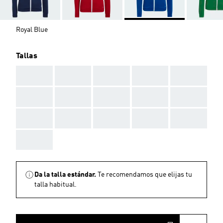
Royal Blue
Tallas
AAA
AAA
AAA
AAA
AAA
AAA
AAA
AAA
AAA
AAA
AAA
AAA
AAA
AAA
AAA
AAA
Da la talla estándar.
Te recomendamos que elijas tu
talla habitual.