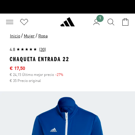
1
/
/
Inicio
Mujer
Ropa
4.8
(30)
CHAQUETA ENTRADA 22
Precio rebajado
€ 17,50
€ 24,15 Último mejor precio
-27%
Descuento
€ 35 Precio original