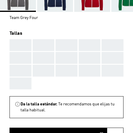
Team Grey Four
Tallas
AAA
AAA
AAA
AAA
AAA
AAA
AAA
AAA
AAA
AAA
AAA
AAA
AAA
AAA
AAA
AAA
Da la talla estándar.
Te recomendamos que elijas tu
talla habitual.