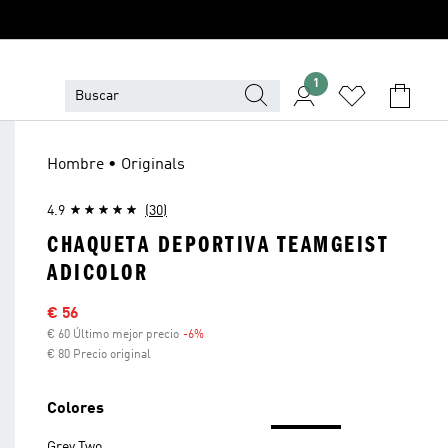
1
Hombre • Originals
4.9
(30)
CHAQUETA DEPORTIVA TEAMGEIST
ADICOLOR
Precio rebajado
€ 56
€ 60 Último mejor precio
-6%
Descuento
€ 80 Precio original
Colores
Grey Two