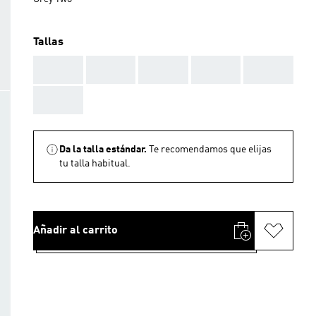
Tallas
AAA
AAA
AAA
AAA
AAA
AAA
Da la talla estándar.
Te recomendamos que elijas
tu talla habitual.
Añadir al carrito