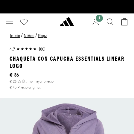
1
/
/
Inicio
Niños
Ropa
4.7
(80)
CHAQUETA CON CAPUCHA ESSENTIALS LINEAR
LOGO
Precio actual
€ 36
€ 26,55 Último mejor precio
€ 45 Precio original