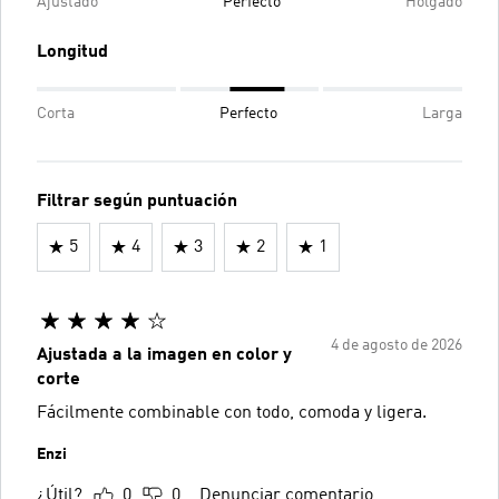
Ajustado
Perfecto
Holgado
Longitud
Corta
Perfecto
Larga
Filtrar según puntuación
5
4
3
2
1
4 de agosto de 2026
Ajustada a la imagen en color y
corte
Fácilmente combinable con todo, comoda y ligera.
Enzi
¿Útil?
0
0
Denunciar comentario