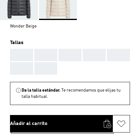
Wonder Beige
Tallas
AAA
AAA
AAA
AAA
AAA
AAA
AAA
Da la talla estándar.
Te recomendamos que elijas tu
talla habitual.
Añadir al carrito