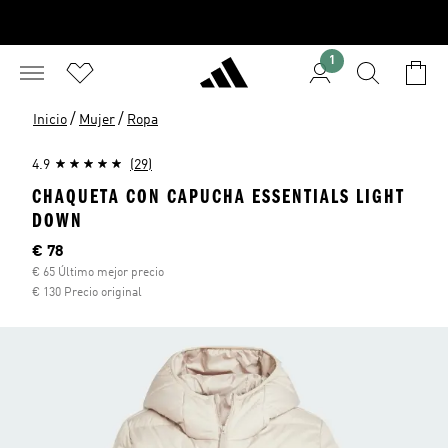
1
/
/
Inicio
Mujer
Ropa
4.9
(29)
CHAQUETA CON CAPUCHA ESSENTIALS LIGHT
DOWN
Precio actual
€ 78
€ 65 Último mejor precio
€ 130 Precio original