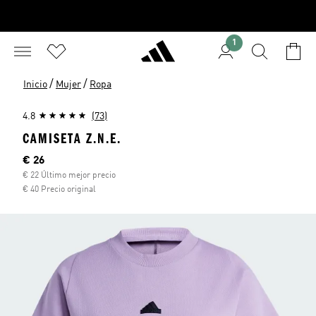
1
/
/
Inicio
Mujer
Ropa
4.8
(73)
CAMISETA Z.N.E.
Precio actual
€ 26
€ 22 Último mejor precio
€ 40 Precio original