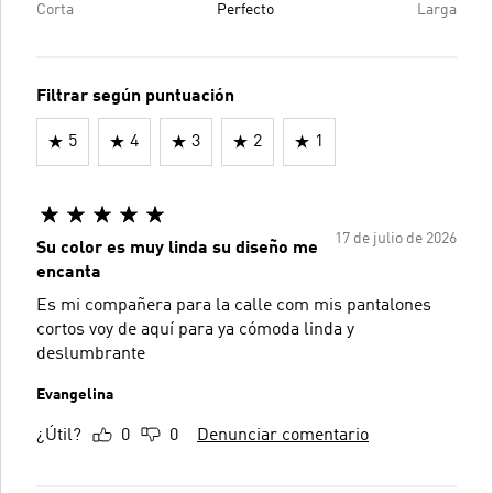
Corta
Perfecto
Larga
Filtrar según puntuación
5
4
3
2
1
17 de julio de 2026
Su color es muy linda su diseño me
encanta
Es mi compañera para la calle com mis pantalones
cortos voy de aquí para ya cómoda linda y
deslumbrante
Evangelina
¿Útil?
0
0
Denunciar comentario