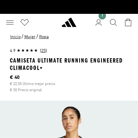
1
/
/
Inicio
Mujer
Ropa
4.9
(25)
CAMISETA ULTIMATE RUNNING ENGINEERED
CLIMACOOL+
Precio actual
€ 40
€ 22,50 Último mejor precio
€ 50 Precio original