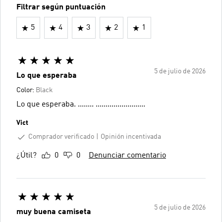
Filtrar según puntuación
5
4
3
2
1
5 de julio de 2026
Lo que esperaba
Color:
Black
Lo que esperaba. ........ .........................
Vict
Comprador verificado
Opinión incentivada
¿Útil?
0
0
Denunciar comentario
5 de julio de 2026
muy buena camiseta