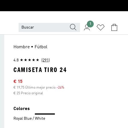
1
Hombre • Fútbol
4.8
(291)
CAMISETA TIRO 24
Precio rebajado
€ 15
€ 19,75 Último mejor precio
-24%
Descuento
€ 25 Precio original
Colores
Royal Blue / White