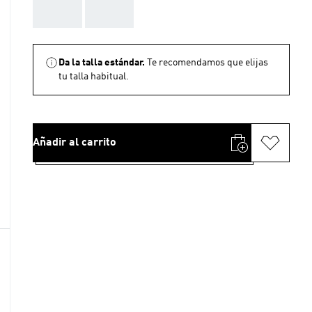
AAA
AAA
Da la talla estándar.
Te recomendamos que elijas
tu talla habitual.
Añadir al carrito