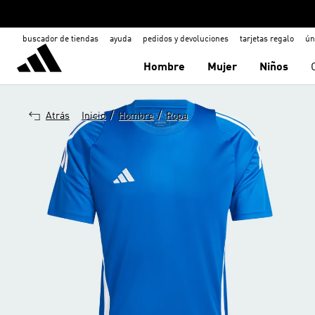
buscador de tiendas
ayuda
pedidos y devoluciones
tarjetas regalo
ún
Hombre
Mujer
Niños
/
/
Atrás
Inicio
Hombre
Ropa