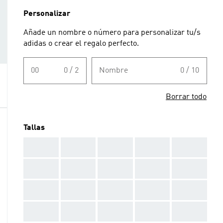
Personalizar
Añade un nombre o número para personalizar tu/s
adidas o crear el regalo perfecto.
00
0 / 2
Nombre
0 / 10
Borrar todo
Tallas
AAA
AAA
AAA
AAA
AAA
AAA
AAA
AAA
AAA
AAA
AAA
AAA
AAA
AAA
AAA
AAA
AAA
AAA
AAA
AAA