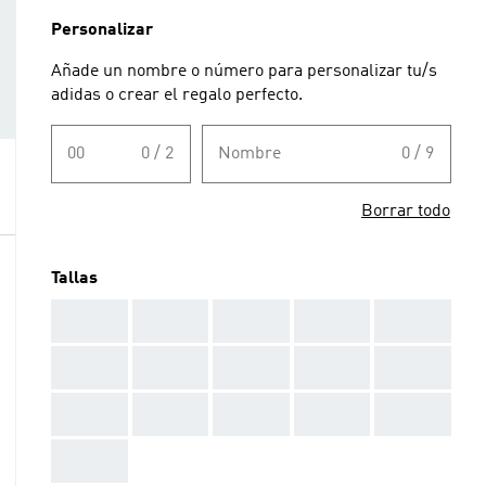
Personalizar
Añade un nombre o número para personalizar tu/s
adidas o crear el regalo perfecto.
00
0 / 2
Nombre
0 / 9
Borrar todo
Tallas
AAA
AAA
AAA
AAA
AAA
AAA
AAA
AAA
AAA
AAA
AAA
AAA
AAA
AAA
AAA
AAA