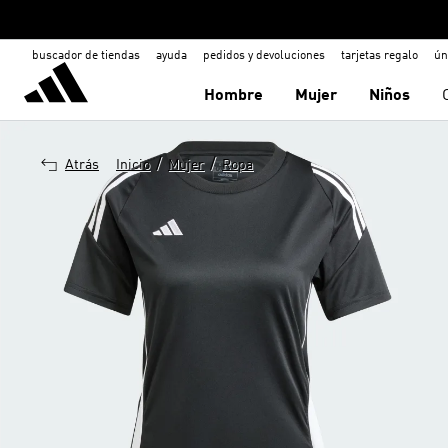
buscador de tiendas
ayuda
pedidos y devoluciones
tarjetas regalo
ún
Hombre
Mujer
Niños
/
/
Atrás
Inicio
Mujer
Ropa