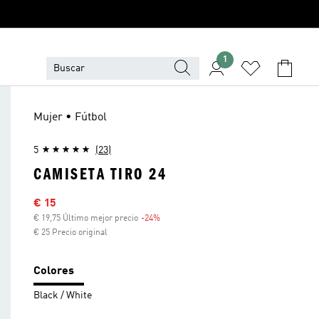
1
Mujer • Fútbol
5
(23)
CAMISETA TIRO 24
Precio rebajado
€ 15
€ 19,75 Último mejor precio
-24%
Descuento
€ 25 Precio original
Colores
Black / White