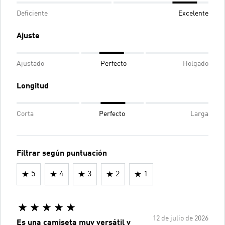
Deficiente
Excelente
Ajuste
Ajustado
Perfecto
Holgado
Longitud
Corta
Perfecto
Larga
Filtrar según puntuación
5
4
3
2
1
12 de julio de 2026
Es una camiseta muy versátil y