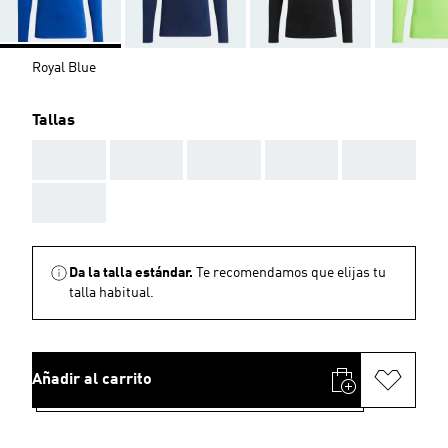
Royal Blue
Tallas
AAA
AAA
AAA
AAA
AAA
AAA
Da la talla estándar.
Te recomendamos que elijas tu
talla habitual.
Añadir al carrito