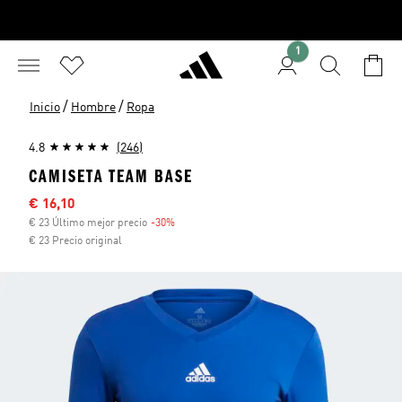
1
/
/
Inicio
Hombre
Ropa
4.8
(246)
CAMISETA TEAM BASE
Precio rebajado
€ 16,10
€ 23 Último mejor precio
-30%
Descuento
€ 23 Precio original