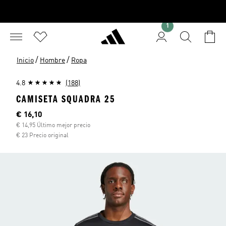
1
/
/
Inicio
Hombre
Ropa
4.8
(188)
CAMISETA SQUADRA 25
Precio actual
€ 16,10
€ 14,95 Último mejor precio
€ 23 Precio original