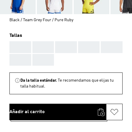
Black / Team Grey Four / Pure Ruby
Tallas
AAA
AAA
AAA
AAA
AAA
AAA
AAA
Da la talla estándar.
Te recomendamos que elijas tu
talla habitual.
Añadir al carrito