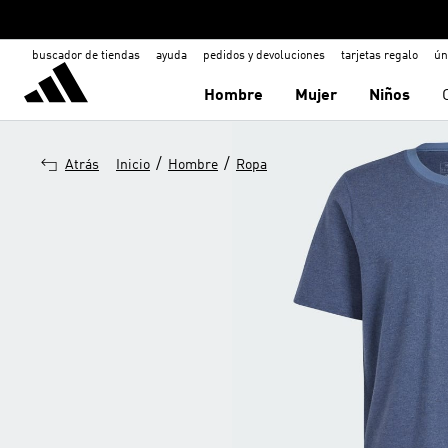
buscador de tiendas
ayuda
pedidos y devoluciones
tarjetas regalo
ún
Hombre
Mujer
Niños
/
/
Atrás
Inicio
Hombre
Ropa