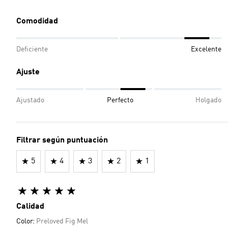
Comodidad
Deficiente
Excelente
Ajuste
Ajustado
Perfecto
Holgado
Filtrar según puntuación
5
4
3
2
1
Calidad
Color:
Preloved Fig Mel