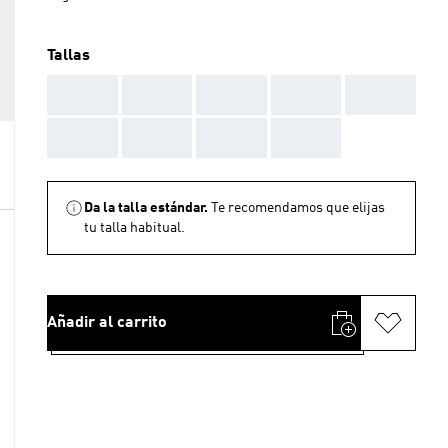
Tallas
AAA
AAA
AAA
AAA
AAA
AAA
AAA
AAA
AAA
Da la talla estándar.
Te recomendamos que elijas
tu talla habitual.
Añadir al carrito