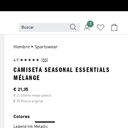
1
Hombre • Sportswear
4.9
(55)
CAMISETA SEASONAL ESSENTIALS
MÉLANGE
Precio actual
€ 21,35
€ 21 Último mejor precio
€ 35 Precio original
Colores
Legend Ink Metallic