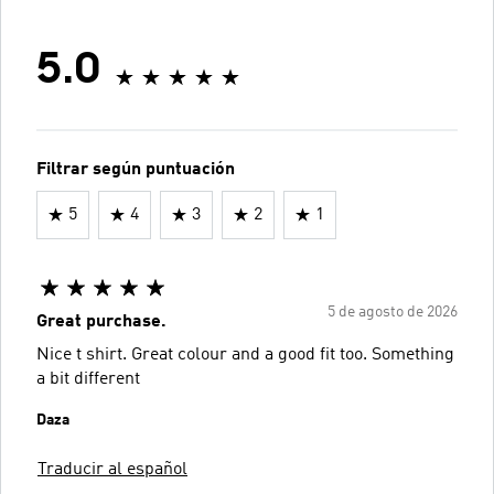
5.0
Filtrar según puntuación
5
4
3
2
1
5 de agosto de 2026
Great purchase.
Nice t shirt. Great colour and a good fit too. Something
a bit different
Daza
Traducir al español