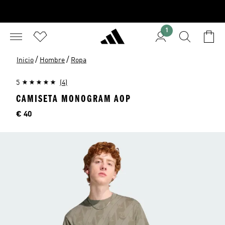
1
/
/
Inicio
Hombre
Ropa
5
(4)
CAMISETA MONOGRAM AOP
Precio
€ 40