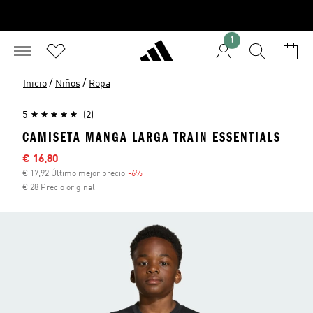
1
/
/
Inicio
Niños
Ropa
5
(2)
CAMISETA MANGA LARGA TRAIN ESSENTIALS
Precio rebajado
€ 16,80
€ 17,92 Último mejor precio
-6%
Descuento
€ 28 Precio original