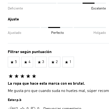
Deficiente
Excelente
Ajuste
Ajustado
Perfecto
Holgado
Filtrar según puntuación
5
4
3
2
1
La ropa que hace esta marca con es brutal.
Me gusta pro que cuando suda no hueles mal, súper recom
Ester.p.b