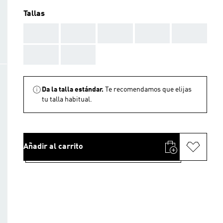
Tallas
AAA
AAA
AAA
AAA
AAA
AAA
AAA
Da la talla estándar.
Te recomendamos que elijas
tu talla habitual.
Añadir al carrito