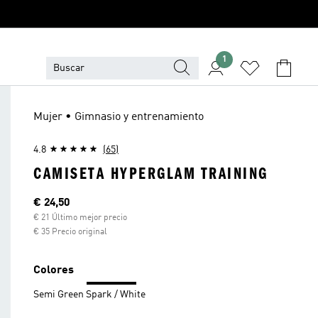
1
Mujer • Gimnasio y entrenamiento
4.8
(65)
CAMISETA HYPERGLAM TRAINING
Precio actual
€ 24,50
€ 21 Último mejor precio
€ 35 Precio original
Colores
Semi Green Spark / White