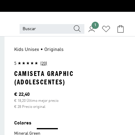
1
Kids Unisex • Originals
5
(20)
CAMISETA GRAPHIC
(ADOLESCENTES)
Precio actual
€ 22,40
€ 18,20 Último mejor precio
€ 28 Precio original
Colores
Mineral Green