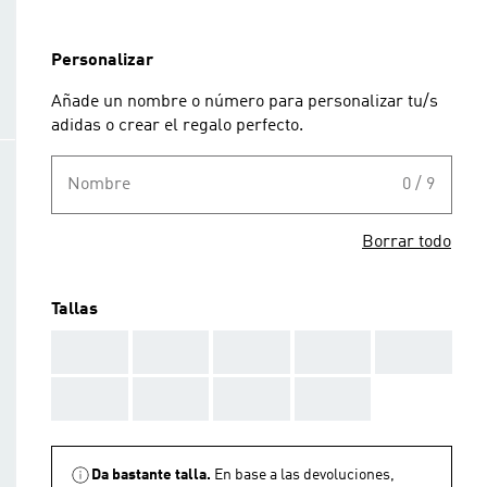
Personalizar
Añade un nombre o número para personalizar tu/s
adidas o crear el regalo perfecto.
Nombre
0 / 9
Borrar todo
Tallas
AAA
AAA
AAA
AAA
AAA
AAA
AAA
AAA
AAA
Da bastante talla.
En base a las devoluciones,