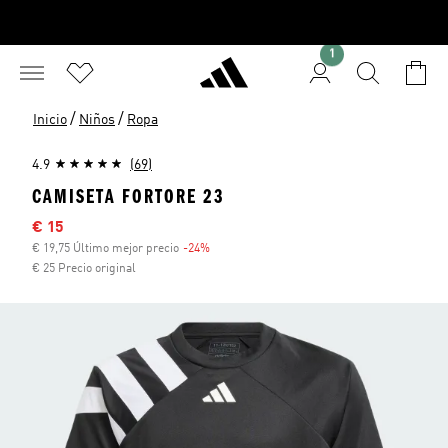
1
/
/
Inicio
Niños
Ropa
4.9
(69)
CAMISETA FORTORE 23
Precio rebajado
€ 15
€ 19,75 Último mejor precio
-24%
Descuento
€ 25 Precio original