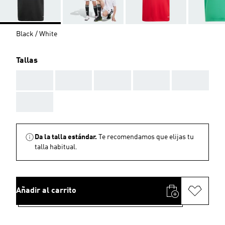
Black / White
Tallas
AAA
AAA
AAA
AAA
AAA
AAA
Da la talla estándar.
Te recomendamos que elijas tu
talla habitual.
Añadir al carrito