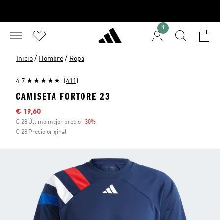
1
/
/
Inicio
Hombre
Ropa
4.7
(411)
CAMISETA FORTORE 23
Precio rebajado
€ 19,60
€ 28 Último mejor precio
-30%
Descuento
€ 28 Precio original