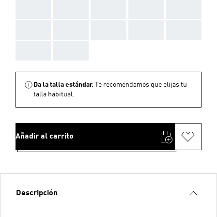
AAA
AAA
AAA
AAA
AAA
AAA
AAA
AAA
AAA
AAA
AAA
AAA
Da la talla estándar.
Te recomendamos que elijas tu
talla habitual.
Añadir al carrito
Descripción