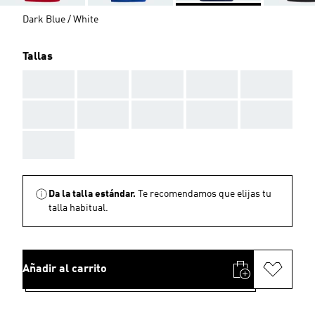
Dark Blue / White
Tallas
AAA
AAA
AAA
AAA
AAA
AAA
AAA
AAA
AAA
AAA
AAA
Da la talla estándar.
Te recomendamos que elijas tu
talla habitual.
Añadir al carrito