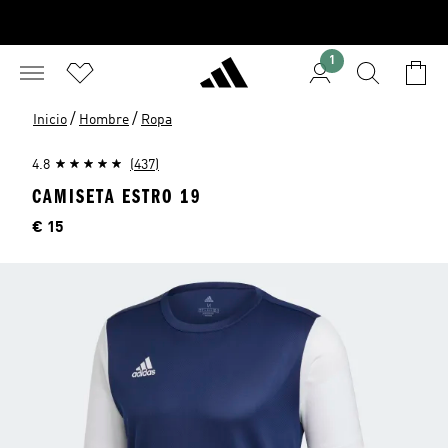
1
/
/
Inicio
Hombre
Ropa
4.8
(437)
CAMISETA ESTRO 19
Precio
€ 15