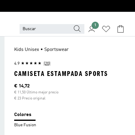
1
Kids Unisex • Sportswear
4.9
(20)
CAMISETA ESTAMPADA SPORTS
Precio actual
€ 14,72
€ 11,50 Último mejor precio
€ 23 Precio original
Colores
Blue Fusion