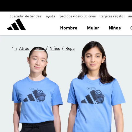
buscador de tiendas
ayuda
pedidos y devoluciones
tarjetas regalo
ún
Hombre
Mujer
Niños
/
/
Atrás
Inicio
Niños
Ropa