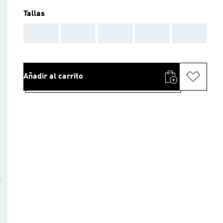
Tallas
AAA
AAA
AAA
AAA
AAA
Añadir al carrito