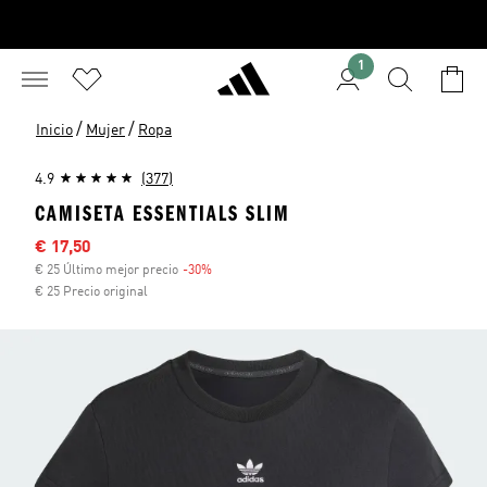
1
/
/
Inicio
Mujer
Ropa
4.9
(377)
CAMISETA ESSENTIALS SLIM
Precio rebajado
€ 17,50
€ 25 Último mejor precio
-30%
Descuento
€ 25 Precio original