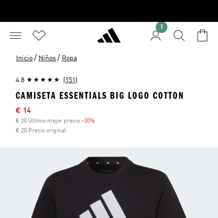
1
/
/
Inicio
Niños
Ropa
4.8
(151)
CAMISETA ESSENTIALS BIG LOGO COTTON
Precio rebajado
€ 14
€ 20 Último mejor precio
-30%
Descuento
€ 20 Precio original